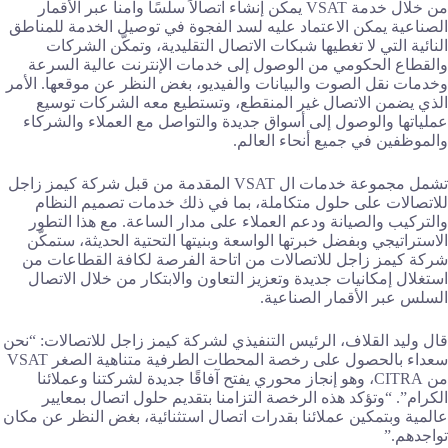
من خلال خدمة VSAT يمكن إنشاء اتصالاً سلسًا وآمناً عبر الأقمار
الصناعية يمكن الاعتماد عليه لسد الفجوة في توصيل الخدمة للمناطق
النائية التي لا تغطيها شبكات الاتصال التقليدية، وتمكّن الشركات
والقطاع الحكومي من الوصول إلى خدمات الإنترنت عالية السرعة
وخدمات نقل الصوت والبيانات والفيديو، بغض النظر عن موقعها. الأمر
الذي يضمن الاتصال غير المنقطع، وتستطيع معه الشركات توسيع
عملياتها والوصول إلى أسواق جديدة والتواصل مع العملاء والشركاء
والموظفين في جميع أنحاء العالم.
تشمل مجموعة خدمات ال VSAT المقدمة من قبل شركة كيمز زاجل
للاتصالات على حلول متكاملة، بما في ذلك خدمات تصميم النظام
والتركيب والصيانة ودعم العملاء على مدار الساعة. مع هذا التطور
الاستراتيجي وبفضل خبرتها الواسعة وبنيتها التحتية الحديثة، ستمكّن
شركة كيمز زاجل للاتصالات من اتاحة الفرصة لكافة القطاعات من
استغلال إمكانيات جديدة وتعزيز التعاون والابتكار من خلال الاتصال
السلس عبر الأقمار الصناعية.
قال وليد القلاف، الرئيس التنفيذي لشركة كيمز زاجل للاتصالات: “نحن
سعداء بالحصول على رخصة المحطات الطرفية متناهية الصغر VSAT
من CITRA، وهو إنجاز محوري يفتح آفاقًا جديدة لشركتنا وعملائنا
الكرام”. “وتؤكد هذه الرخصة التزامنا بتقديم حلول اتصال بمعايير
عالمية وبتمكين عملائنا بقدرات اتصال استثنائية، بغض النظر عن مكان
تواجدهم.”