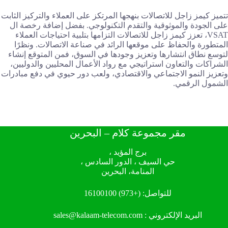
تتميز كيمز زاجل للاتصالات بنهجها المرتكز على العملاء والتركيز الثابت
على الجودة والموثوقية والتقدم التكنولوجي. بفضل إضافة رخصة ال
VSAT، تعزز كيمز زاجل للاتصالات التزامها بتلبية احتياجات العملاء
المتطورة والحفاظ على موقعها الرائد في صناعة الاتصالات. ونظرًا
لتوسع نطاق انتشارها وتعزيز وجودها في السوق، فمن المتوقع إنشاء
الشراكات والتعاون استراتيجي مع رواد الأعمال المحليين والدوليين،
وتعزيز النمو الاجتماعي والاقتصادي، ولعب دور حيوي في دفع مبادرات
الشمول الرقمي.
مقر مجموعة كلام – البحرين
برج المؤيد ،
حي السيف ، الدور السادس ،
المنامة، البحرين
للتواصل:
(+973) 16100100
البريد الإلكتروني :
sales@kalaam-telecom.com