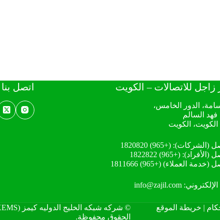
 زاجل للاتصالات – الكويت
اتصل بنا
سامة، الدور الخامس،
فهد السالم
 الكويت، الكويت
صل (الشركات):
(+965) 1820820
ل (الأفراد):
(+965) 1822822
صل (خدمة العملاء)
(+965) 1811666
 الإلكتروني:
info@zajil.com
كام
|
خريطة الموقع
الحقوق محفوظة.