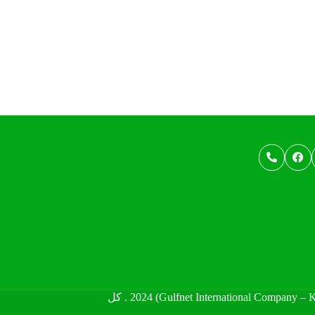
© شركه شبكه الخليج الدوليه كيمز (Gulfnet International Company – KEMS) 2024 . كل