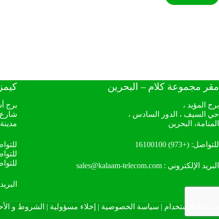
مقر مجموعة كلام – البحرين
كيمز
برج المؤيد ،
برج أ
حي السيف ، الدور السادس ،
شارع 
المنامة، البحرين
مدينة
للتواصل:
(+973) 16100100
للتوا
للتواص
للتوا
البريد الإلكتروني :
sales@kalaam-telecom.com
البريد
شروط الاستخدام
|
سياسة الخصوصية
|
إخلاء مسؤولية
|
الشروط و الأح